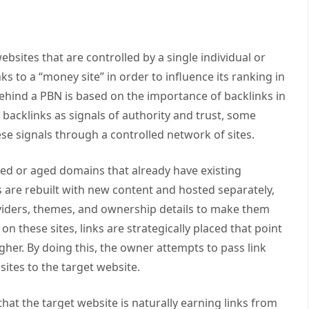
ebsites that are controlled by a single individual or
ks to a “money site” in order to influence its ranking in
ehind a PBN is based on the importance of backlinks in
backlinks as signals of authority and trust, some
ese signals through a controlled network of sites.
red or aged domains that already have existing
s are rebuilt with new content and hosted separately,
oviders, themes, and ownership details to make them
n these sites, links are strategically placed that point
her. By doing this, the owner attempts to pass link
sites to the target website.
hat the target website is naturally earning links from