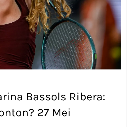
rina Bassols Ribera:
nton? 27 Mei