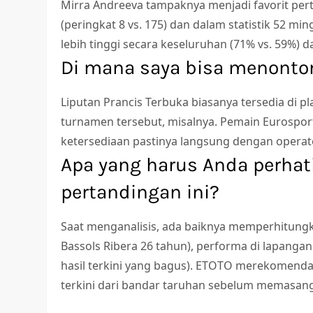
Mirra Andreeva tampaknya menjadi favorit perta
(peringkat 8 vs. 175) dan dalam statistik 52 m
lebih tinggi secara keseluruhan (71% vs. 59%) da
Di mana saya bisa menonton
Liputan Prancis Terbuka biasanya tersedia di p
turnamen tersebut, misalnya. Pemain Eurospor
ketersediaan pastinya langsung dengan operato
Apa yang harus Anda perhat
pertandingan ini?
Saat menganalisis, ada baiknya memperhitungk
Bassols Ribera 26 tahun), performa di lapangan 
hasil terkini yang bagus). ETOTO merekomenda
terkini dari bandar taruhan sebelum memasang