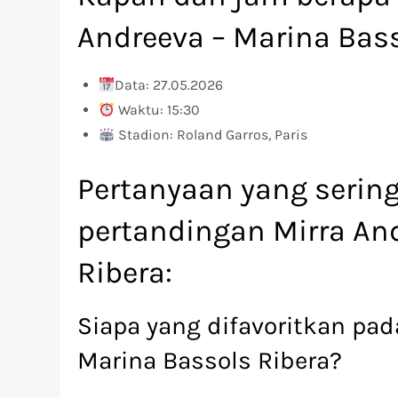
Andreeva – Marina Bass
Data: 27.05.2026
Waktu: 15:30
Stadion: Roland Garros, Paris
Pertanyaan yang sering
pertandingan Mirra An
Ribera:
Siapa yang difavoritkan pad
Marina Bassols Ribera?