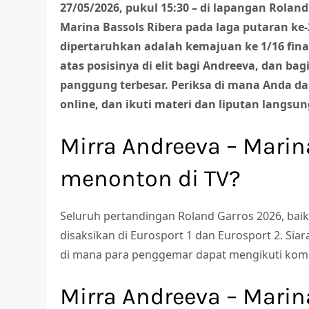
27/05/2026, pukul 15:30 – di lapangan Rolan
Marina Bassols Ribera pada laga putaran ke-
dipertaruhkan adalah kemajuan ke 1/16 fina
atas posisinya di elit bagi Andreeva, dan b
panggung terbesar. Periksa di mana Anda da
online, dan ikuti materi dan liputan langsu
Mirra Andreeva – Marin
menonton di TV?
Seluruh pertandingan Roland Garros 2026, bai
disaksikan di Eurosport 1 dan Eurosport 2. Siar
di mana para penggemar dapat mengikuti kompe
Mirra Andreeva – Marin