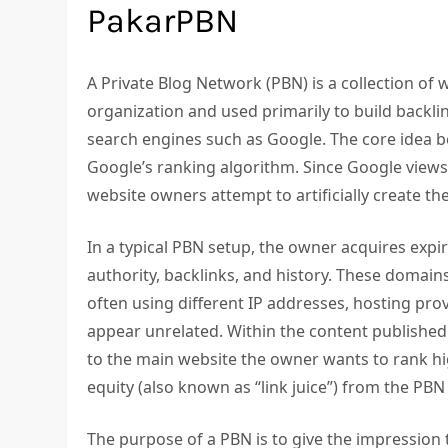
PakarPBN
A Private Blog Network (PBN) is a collection of w
organization and used primarily to build backlin
search engines such as Google. The core idea b
Google’s ranking algorithm. Since Google views 
website owners attempt to artificially create th
In a typical PBN setup, the owner acquires expi
authority, backlinks, and history. These domain
often using different IP addresses, hosting pr
appear unrelated. Within the content published o
to the main website the owner wants to rank hig
equity (also known as “link juice”) from the PBN 
The purpose of a PBN is to give the impression t