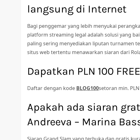
langsung di Internet
Bagi penggemar yang lebih menyukai perangkat 
platform streaming legal adalah solusi yang b
paling sering menyediakan liputan turnamen te
situs web tertentu menawarkan siaran dari Rol
Dapatkan PLN 100 FREE
Daftar dengan kode
BLOG100
setoran min. PLN
Apakah ada siaran grat
Andreeva – Marina Bass
Siaran Grand Slam yang terbuka dan gratis kur