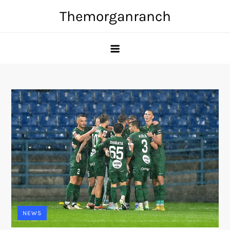
Skip
Themorganranch
to
content
NEWS