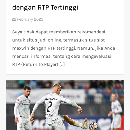
dengan RTP Tertinggi
Saya tidak dapat memberikan rekomendasi
untuk situs judi online, termasuk situs slot
maxwin dengan RTP tertinggi. Namun, jika Anda
mencari informasi tentang cara mengevaluasi
RTP (Return to Player) […]