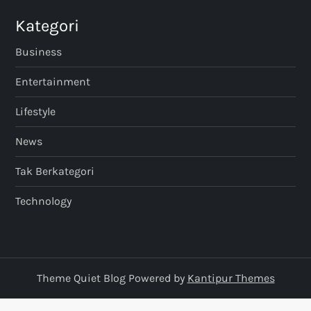
Kategori
Business
Entertainment
Lifestyle
News
Tak Berkategori
Technology
Theme Quiet Blog Powered by
Kantipur Themes