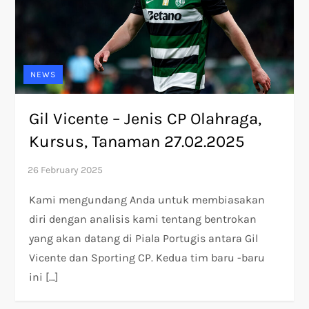
NEWS
Gil Vicente – Jenis CP Olahraga,
Kursus, Tanaman 27.02.2025
Kami mengundang Anda untuk membiasakan
diri dengan analisis kami tentang bentrokan
yang akan datang di Piala Portugis antara Gil
Vicente dan Sporting CP. Kedua tim baru -baru
ini […]