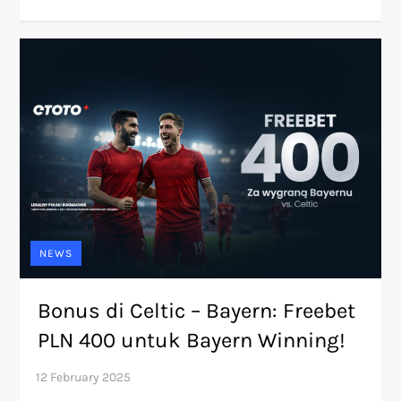
NEWS
Bonus di Celtic – Bayern: Freebet
PLN 400 untuk Bayern Winning!