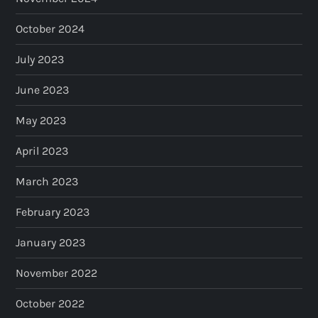
October 2024
July 2023
June 2023
May 2023
April 2023
March 2023
February 2023
January 2023
November 2022
October 2022