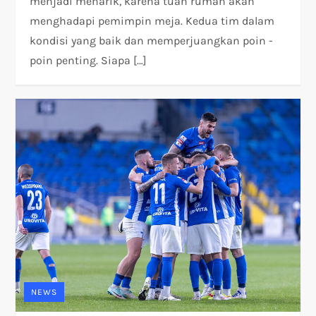
menjadi menarik, karena tuan rumah akan
menghadapi pemimpin meja. Kedua tim dalam
kondisi yang baik dan memperjuangkan poin -
poin penting. Siapa […]
NEWS