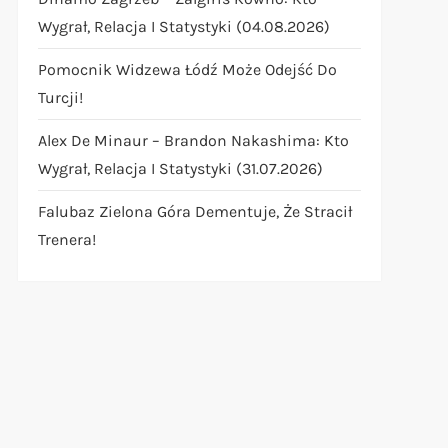
Wygrał, Relacja I Statystyki (04.08.2026)
Pomocnik Widzewa Łódź Może Odejść Do
Turcji!
Alex De Minaur – Brandon Nakashima: Kto
Wygrał, Relacja I Statystyki (31.07.2026)
Falubaz Zielona Góra Dementuje, Że Stracił
Trenera!