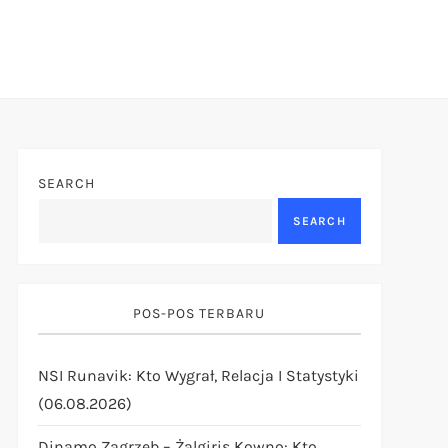
SEARCH
SEARCH
POS-POS TERBARU
NSI Runavik: Kto Wygrał, Relacja I Statystyki
(06.08.2026)
Dinamo Zagrzeb – Żalgiris Kowno: Kto