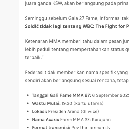
juara ganda KSW, akan berlangsung pada prinsip 
Seminggu sebelum Gala 27 Fame, informasi ta
Soldić tidak lagi tentang WBC: The Fight for P
Ketenaran MMA memberi tahu dalam pesan Jum
lebih peduli tentang mempertahankan status qu
terbaik.”
Federasi tidak memberikan nama spesifik yang
sendiri akan berlangsung sesuai rencana, teta
Tanggal Gali Fame MMA 27:
6 September 2025
Waktu Mulai:
19:30 (kartu utama)
Lokasi:
Presiden Arena (Gliwice)
Nama Acara:
Fame MMA 27: Kerajaan
Format transmisi:
Ppv the fameom.tv