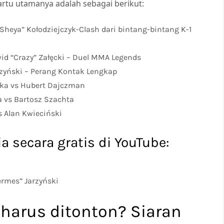
rtu utamanya adalah sebagai berikut:
“Sheya” Kołodziejczyk-Clash dari bintang-bintang K-1
id “Crazy” Załęcki – Duel MMA Legends
zyński – Perang Kontak Lengkap
ka vs Hubert Dajczman
 vs Bartosz Szachta
s Alan Kwieciński
a secara gratis di YouTube:
ermes” Jarzyński
harus ditonton? Siaran