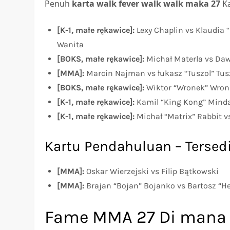
Penuh
karta walk fever walk walk maka 27
Ka
[K-1, małe rękawice]:
Lexy Chaplin vs Klaudia 
Wanita
[BOKS, małe rękawice]:
Michał Materla vs Daw
[MMA]:
Marcin Najman vs łukasz “Tuszol” Tus
[BOKS, małe rękawice]:
Wiktor “Wronek” Wron
[K-1, małe rękawice]:
Kamil “King Kong” Minda
[K-1, małe rękawice]:
Michał “Matrix” Rabbit v
Kartu Pendahuluan – Tersedi
[MMA]:
Oskar Wierzejski vs Filip Bątkowski
[MMA]:
Brajan “Bojan” Bojanko vs Bartosz “H
Fame MMA 27 Di mana 