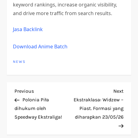
keyword rankings, increase organic visibility,
and drive more traffic from search results.
Jasa Backlink
Download Anime Batch
NEWS
P
Previous
Next
Previous
Next
Post
Post
Polonia Piła
Ekstraklasa: Widzew –
o
dihukum oleh
Piast. Formasi yang
Speedway Ekstraliga!
diharapkan 23/05/26
s
t