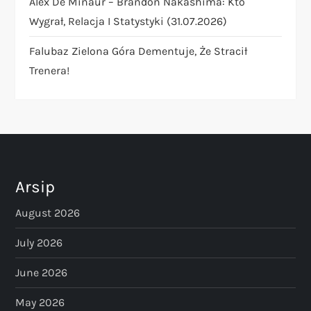
Alex De Minaur – Brandon Nakashima: Kto
n
Wygrał, Relacja I Statystyki (31.07.2026)
Falubaz Zielona Góra Dementuje, Że Stracił
Trenera!
Arsip
August 2026
July 2026
June 2026
May 2026