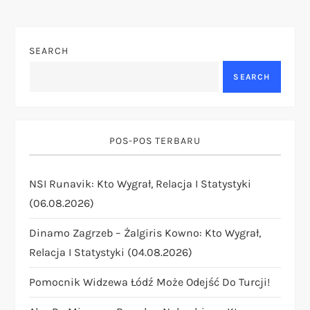
n
SEARCH
a
SEARCH
v
i
POS-POS TERBARU
g
NSI Runavik: Kto Wygrał, Relacja I Statystyki
a
(06.08.2026)
t
Dinamo Zagrzeb – Żalgiris Kowno: Kto Wygrał,
i
Relacja I Statystyki (04.08.2026)
Pomocnik Widzewa Łódź Może Odejść Do Turcji!
o