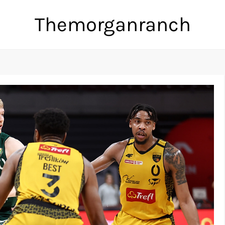
Themorganranch