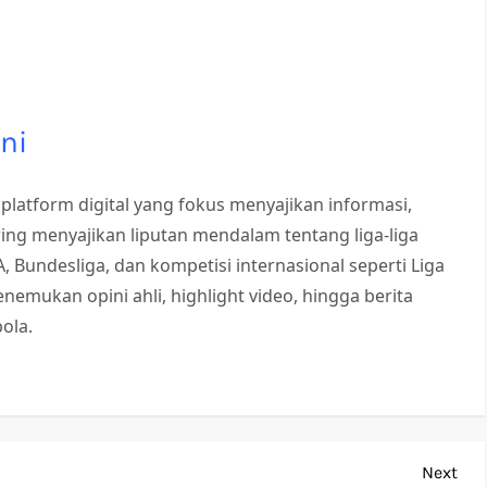
ni
 platform digital yang fokus menyajikan informasi,
Sering menyajikan liputan mendalam tentang liga-liga
 A, Bundesliga, dan kompetisi internasional seperti Liga
nemukan opini ahli, highlight video, hingga berita
ola.
Nex
Next