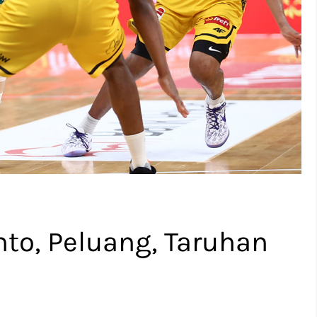
ento, Peluang, Taruhan