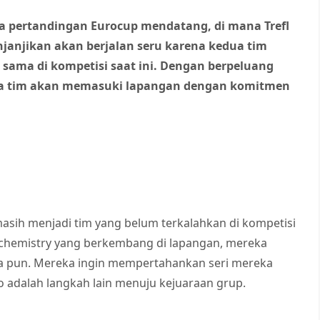
ada pertandingan Eurocup mendatang, di mana Trefl
janjikan akan berjalan seru karena kedua tim
sama di kompetisi saat ini. Dengan berpeluang
edua tim akan memasuki lapangan dengan komitmen
asih menjadi tim yang belum terkalahkan di kompetisi
n chemistry yang berkembang di lapangan, mereka
na pun. Mereka ingin mempertahankan seri mereka
 adalah langkah lain menuju kejuaraan grup.