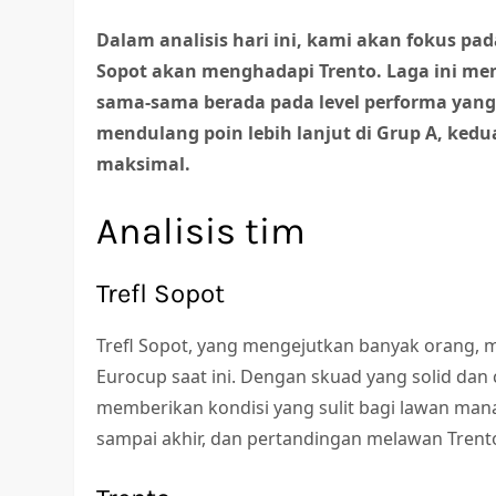
Dalam analisis hari ini, kami akan fokus p
Sopot akan menghadapi Trento. Laga ini men
sama-sama berada pada level performa yang 
mendulang poin lebih lanjut di Grup A, k
maksimal.
Analisis tim
Trefl Sopot
Trefl Sopot, yang mengejutkan banyak orang, m
Eurocup saat ini. Dengan skuad yang solid da
memberikan kondisi yang sulit bagi lawan ma
sampai akhir, dan pertandingan melawan Trento