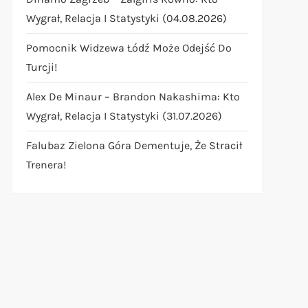
Wygrał, Relacja I Statystyki (04.08.2026)
Pomocnik Widzewa Łódź Może Odejść Do
Turcji!
Alex De Minaur – Brandon Nakashima: Kto
Wygrał, Relacja I Statystyki (31.07.2026)
Falubaz Zielona Góra Dementuje, Że Stracił
Trenera!