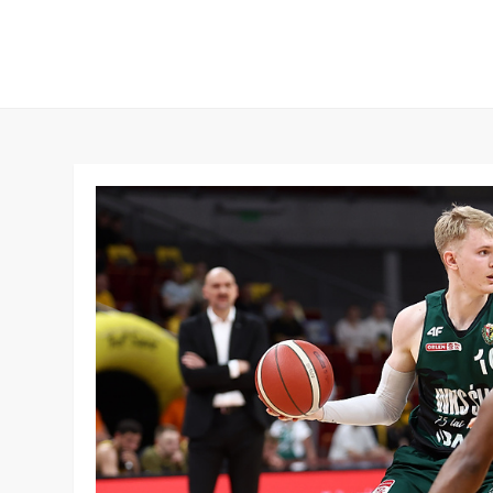
Skip
to
content