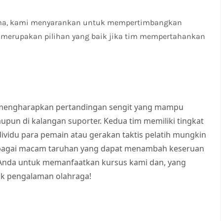
tama, kami menyarankan untuk mempertimbangkan
in merupakan pilihan yang baik jika tim mempertahankan
isa mengharapkan pertandingan sengit yang mampu
pun di kalangan suporter. Kedua tim memiliki tingkat
ividu para pemain atau gerakan taktis pelatih mungkin
bagai macam taruhan yang dapat menambah keseruan
Anda untuk memanfaatkan kursus kami dan, yang
ak pengalaman olahraga!