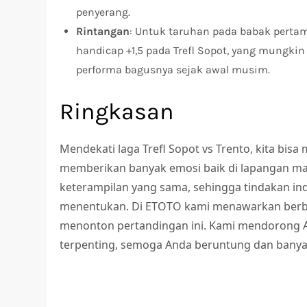
penyerang.
Rintangan
: Untuk taruhan pada babak per
handicap +1,5 pada Trefl Sopot, yang mungk
performa bagusnya sejak awal musim.
Ringkasan
Mendekati laga Trefl Sopot vs Trento, kita b
memberikan banyak emosi baik di lapangan mau
keterampilan yang sama, sehingga tindakan ind
menentukan. Di ETOTO kami menawarkan ber
menonton pertandingan ini. Kami mendorong 
terpenting, semoga Anda beruntung dan bany