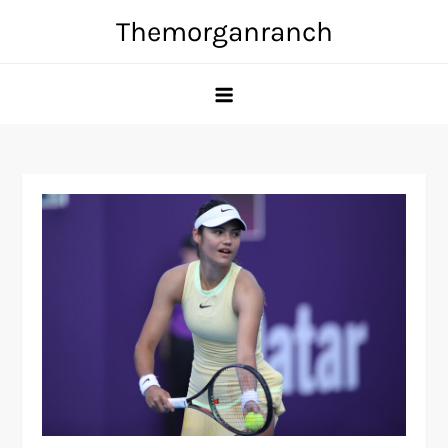
Skip
Themorganranch
to
content