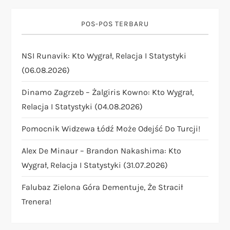
i
g
POS-POS TERBARU
a
NSI Runavik: Kto Wygrał, Relacja I Statystyki
t
(06.08.2026)
i
Dinamo Zagrzeb – Żalgiris Kowno: Kto Wygrał,
Relacja I Statystyki (04.08.2026)
o
Pomocnik Widzewa Łódź Może Odejść Do Turcji!
n
Alex De Minaur – Brandon Nakashima: Kto
Wygrał, Relacja I Statystyki (31.07.2026)
Falubaz Zielona Góra Dementuje, Że Stracił
Trenera!