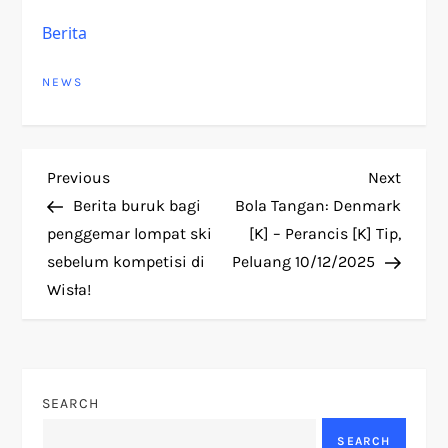
Berita
NEWS
P
Previous
Next
Previous
Next
Post
Post
Berita buruk bagi
Bola Tangan: Denmark
o
penggemar lompat ski
[K] – Perancis [K] Tip,
sebelum kompetisi di
Peluang 10/12/2025
s
Wisła!
t
n
SEARCH
a
SEARCH