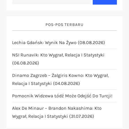
v
i
POS-POS TERBARU
g
Lechia Gdańsk: Wynik Na Żywo (08.08.2026)
a
NSI Runavik: Kto Wygrał, Relacja I Statystyki
t
(06.08.2026)
i
Dinamo Zagrzeb – Żalgiris Kowno: Kto Wygrał,
Relacja I Statystyki (04.08.2026)
o
Pomocnik Widzewa Łódź Może Odejść Do Turcji!
n
Alex De Minaur – Brandon Nakashima: Kto
Wygrał, Relacja I Statystyki (31.07.2026)