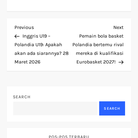
P
Previous
Next
Previous
Next
Post
Post
Inggris U19 –
Pemain bola basket
o
Polandia U19: Apakah
Polandia bertemu rival
akan ada siarannya? 28
mereka di kualifikasi
s
Maret 2026
Eurobasket 2027!
t
n
SEARCH
a
SEARCH
v
i
POS-POS TERBARU