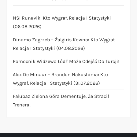
g
NSI Runavik: Kto Wygrał, Relacja I Statystyki
a
(06.08.2026)
t
Dinamo Zagrzeb – Żalgiris Kowno: Kto Wygrał,
i
Relacja I Statystyki (04.08.2026)
Pomocnik Widzewa Łódź Może Odejść Do Turcji!
o
Alex De Minaur – Brandon Nakashima: Kto
n
Wygrał, Relacja I Statystyki (31.07.2026)
Falubaz Zielona Góra Dementuje, Że Stracił
Trenera!