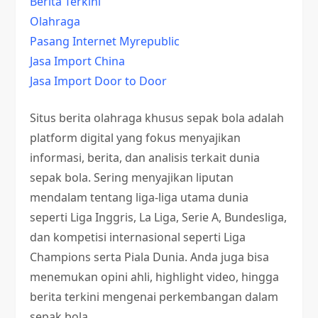
Berita Terkini
Olahraga
Pasang Internet Myrepublic
Jasa Import China
Jasa Import Door to Door
Situs berita olahraga khusus sepak bola adalah
platform digital yang fokus menyajikan
informasi, berita, dan analisis terkait dunia
sepak bola. Sering menyajikan liputan
mendalam tentang liga-liga utama dunia
seperti Liga Inggris, La Liga, Serie A, Bundesliga,
dan kompetisi internasional seperti Liga
Champions serta Piala Dunia. Anda juga bisa
menemukan opini ahli, highlight video, hingga
berita terkini mengenai perkembangan dalam
sepak bola.