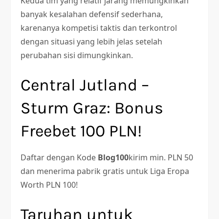
Kedua tim yang relatif jarang memungkinkan
banyak kesalahan defensif sederhana,
karenanya kompetisi taktis dan terkontrol
dengan situasi yang lebih jelas setelah
perubahan sisi dimungkinkan.
Central Jutland –
Sturm Graz: Bonus
Freebet 100 PLN!
Daftar dengan Kode
Blog100
kirim min. PLN 50
dan menerima pabrik gratis untuk Liga Eropa
Worth PLN 100!
Taruhan untuk