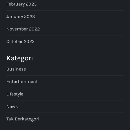
February 2023
January 2023
November 2022
October 2022
Kategori
Business
Entertainment
Lifestyle
News
Tak Berkategori