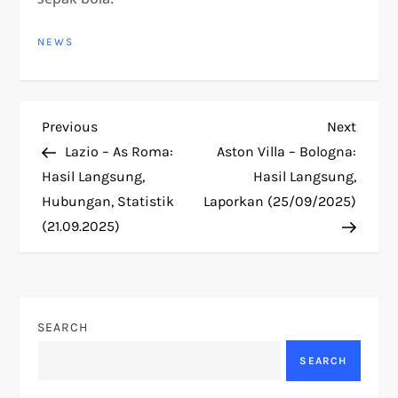
NEWS
P
Previous
Next
Previous
Next
Post
Post
Lazio – As Roma:
Aston Villa – Bologna:
o
Hasil Langsung,
Hasil Langsung,
Hubungan, Statistik
Laporkan (25/09/2025)
s
(21.09.2025)
t
n
SEARCH
a
SEARCH
v