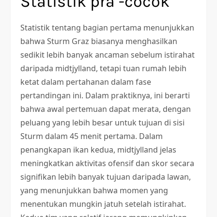
Statistik pra -cocok
Statistik tentang bagian pertama menunjukkan
bahwa Sturm Graz biasanya menghasilkan
sedikit lebih banyak ancaman sebelum istirahat
daripada midtjylland, tetapi tuan rumah lebih
ketat dalam pertahanan dalam fase
pertandingan ini. Dalam praktiknya, ini berarti
bahwa awal pertemuan dapat merata, dengan
peluang yang lebih besar untuk tujuan di sisi
Sturm dalam 45 menit pertama. Dalam
penangkapan ikan kedua, midtjylland jelas
meningkatkan aktivitas ofensif dan skor secara
signifikan lebih banyak tujuan daripada lawan,
yang menunjukkan bahwa momen yang
menentukan mungkin jatuh setelah istirahat.