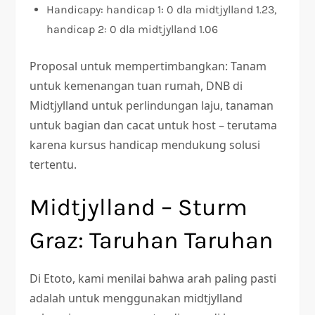
Handicapy: handicap 1: 0 dla midtjylland 1.23,
handicap 2: 0 dla midtjylland 1.06
Proposal untuk mempertimbangkan: Tanam
untuk kemenangan tuan rumah, DNB di
Midtjylland untuk perlindungan laju, tanaman
untuk bagian dan cacat untuk host – terutama
karena kursus handicap mendukung solusi
tertentu.
Midtjylland – Sturm
Graz: Taruhan Taruhan
Di Etoto, kami menilai bahwa arah paling pasti
adalah untuk menggunakan midtjylland