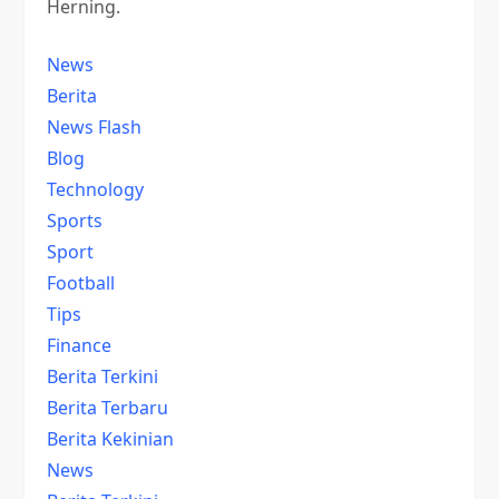
Herning.
News
Berita
News Flash
Blog
Technology
Sports
Sport
Football
Tips
Finance
Berita Terkini
Berita Terbaru
Berita Kekinian
News