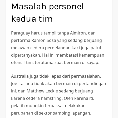
Masalah personel
kedua tim
Paraguay harus tampil tanpa Almiron, dan
performa Ramon Sosa yang sedang berjuang
melawan cedera pergelangan kaki juga patut
dipertanyakan. Hal ini membatasi kemampuan
ofensif tim, terutama saat bermain di sayap.
Australia juga tidak lepas dari permasalahan.
Joe Italiano tidak akan bermain di pertandingan
ini, dan Matthew Leckie sedang berjuang
karena cedera hamstring. Oleh karena itu,
pelatih mungkin terpaksa melakukan
perubahan di sektor samping lapangan.