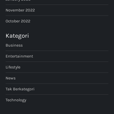
November 2022
October 2022
Kategori
Business
Entertainment
Lifestyle
News
Tak Berkategori
Technology