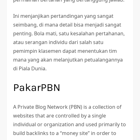
Ini menjanjikan pertandingan yang sangat
seimbang, di mana detail bisa menjadi sangat
penting. Bola mati, satu kesalahan pertahanan,
atau serangan individu dari salah satu
pemimpin klasemen dapat menentukan tim
mana yang akan melanjutkan petualangannya
di Piala Dunia.
PakarPBN
A Private Blog Network (PBN) is a collection of
websites that are controlled by a single
individual or organization and used primarily to
build backlinks to a “money site” in order to