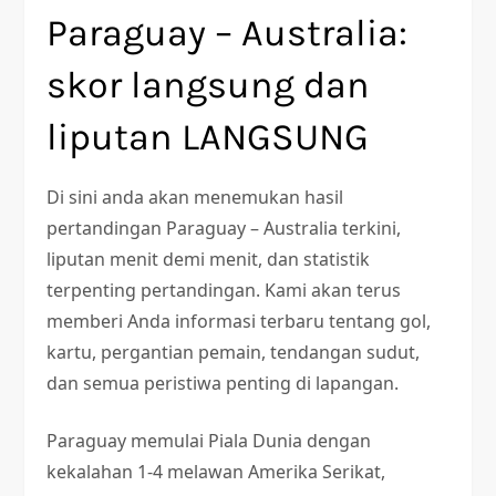
Paraguay – Australia:
skor langsung dan
liputan LANGSUNG
Di sini anda akan menemukan hasil
pertandingan Paraguay – Australia terkini,
liputan menit demi menit, dan statistik
terpenting pertandingan. Kami akan terus
memberi Anda informasi terbaru tentang gol,
kartu, pergantian pemain, tendangan sudut,
dan semua peristiwa penting di lapangan.
Paraguay memulai Piala Dunia dengan
kekalahan 1-4 melawan Amerika Serikat,