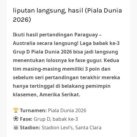
liputan langsung, hasil (Piala Dunia
2026)
Ikuti hasil pertandingan Paraguay –
Australia secara langsung! Laga babak ke-3
Grup D Piala Dunia 2026 bisa jadi langsung
menentukan lolosnya ke fase gugur. Kedua
tim masing-masing memiliki 3 poin dan
sebelum seri pertandingan terakhir mereka
hanya tertinggal di belakang pemimpin
klasemen, Amerika Serikat.
Turnamen:
Piala Dunia 2026
Fase:
Grup D, babak ke-3
Stadion:
Stadion Levi’s, Santa Clara