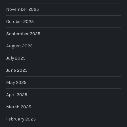
November 2025
October 2025
September 2025
August 2025
July 2025
June 2025
May 2025
April 2025
March 2025
February 2025