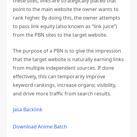
these sites, links are strategically placed that
point to the main website the owner wants to
rank higher. By doing this, the owner attempts
to pass link equity (also known as “link juice”)
from the PBN sites to the target website.
The purpose of a PBN is to give the impression
that the target website is naturally earning links
from multiple independent sources. If done
effectively, this can temporarily improve
keyword rankings, increase organic visibility,
and drive more traffic from search results.
Jasa Backlink
Download Anime Batch