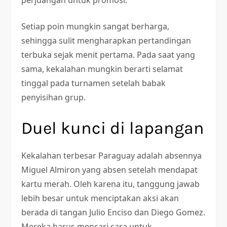
Setiap poin mungkin sangat berharga,
sehingga sulit mengharapkan pertandingan
terbuka sejak menit pertama. Pada saat yang
sama, kekalahan mungkin berarti selamat
tinggal pada turnamen setelah babak
penyisihan grup.
Duel kunci di lapangan
Kekalahan terbesar Paraguay adalah absennya
Miguel Almiron yang absen setelah mendapat
kartu merah. Oleh karena itu, tanggung jawab
lebih besar untuk menciptakan aksi akan
berada di tangan Julio Enciso dan Diego Gomez.
Mereka harus mencari cara untuk