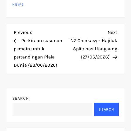
NEWS
P
Previous
Next
Previous
Next
Post
Post
Perkiraan susunan
LNZ Cherkasy – Hajduk
o
pemain untuk
Split: hasil langsung
pertandingan Piala
(27/06/2026)
s
Dunia (23/06/2026)
t
n
SEARCH
a
SEARCH
v
i