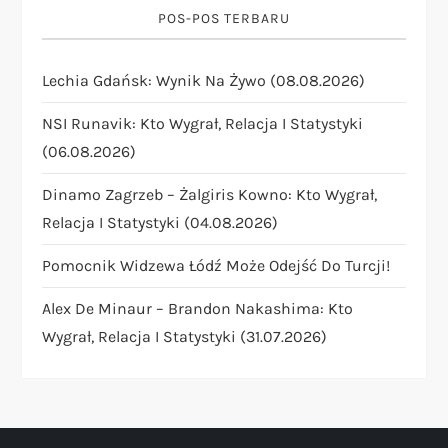
POS-POS TERBARU
g
Lechia Gdańsk: Wynik Na Żywo (08.08.2026)
a
NSI Runavik: Kto Wygrał, Relacja I Statystyki
t
(06.08.2026)
i
Dinamo Zagrzeb – Żalgiris Kowno: Kto Wygrał,
Relacja I Statystyki (04.08.2026)
o
Pomocnik Widzewa Łódź Może Odejść Do Turcji!
n
Alex De Minaur – Brandon Nakashima: Kto
Wygrał, Relacja I Statystyki (31.07.2026)