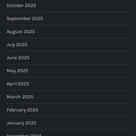
October 2025
September 2025
August 2025
July 2025
June 2025
May 2025
April 2025
March 2025
February 2025
January 2025
December 2024