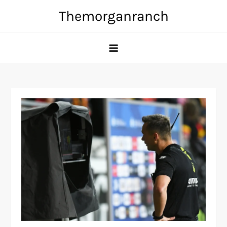
Skip
Themorganranch
to
content