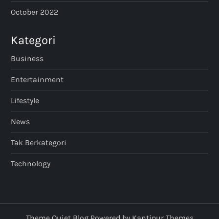
October 2022
Kategori
Business
Entertainment
Lifestyle
News
Tak Berkategori
Technology
Theme Quiet Blog Powered by
Kantipur Themes