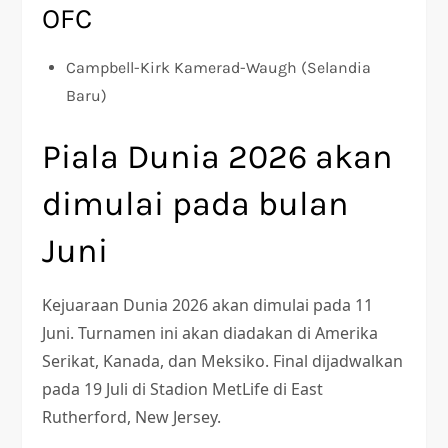
OFC
Campbell-Kirk Kamerad-Waugh (Selandia
Baru)
Piala Dunia 2026 akan
dimulai pada bulan
Juni
Kejuaraan Dunia 2026 akan dimulai pada 11
Juni. Turnamen ini akan diadakan di Amerika
Serikat, Kanada, dan Meksiko. Final dijadwalkan
pada 19 Juli di Stadion MetLife di East
Rutherford, New Jersey.