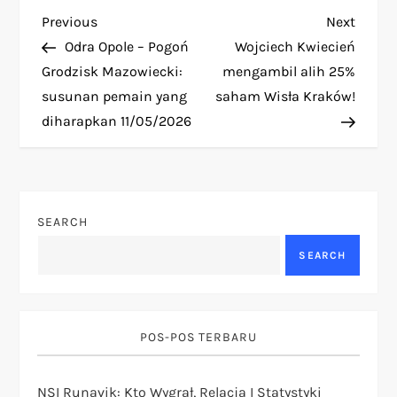
P
Previous
Next
Previous
Next
Post
Post
Odra Opole – Pogoń
Wojciech Kwiecień
o
Grodzisk Mazowiecki:
mengambil alih 25%
susunan pemain yang
saham Wisła Kraków!
s
diharapkan 11/05/2026
t
n
SEARCH
a
SEARCH
v
i
POS-POS TERBARU
g
NSI Runavik: Kto Wygrał, Relacja I Statystyki