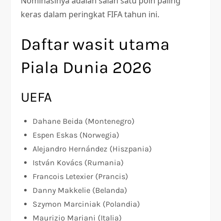
Nominasinya adalah salah satu poin paling
keras dalam peringkat FIFA tahun ini.
Daftar wasit utama
Piala Dunia 2026
UEFA
Dahane Beida (Montenegro)
Espen Eskas (Norwegia)
Alejandro Hernández (Hiszpania)
István Kovács (Rumania)
Francois Letexier (Prancis)
Danny Makkelie (Belanda)
Szymon Marciniak (Polandia)
Maurizio Mariani (Italia)