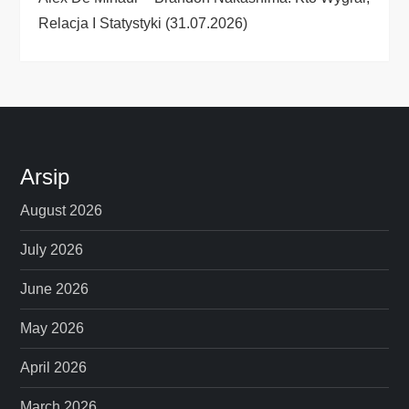
Relacja I Statystyki (31.07.2026)
Arsip
August 2026
July 2026
June 2026
May 2026
April 2026
March 2026