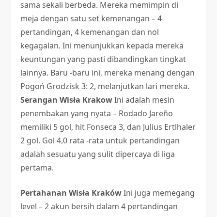
sama sekali berbeda. Mereka memimpin di
meja dengan satu set kemenangan – 4
pertandingan, 4 kemenangan dan nol
kegagalan. Ini menunjukkan kepada mereka
keuntungan yang pasti dibandingkan tingkat
lainnya. Baru -baru ini, mereka menang dengan
Pogoń Grodzisk 3: 2, melanjutkan lari mereka.
Serangan Wisła Krakow
Ini adalah mesin
penembakan yang nyata – Rodado Jareño
memiliki 5 gol, hit Fonseca 3, dan Julius Ertlhaler
2 gol. Gol 4,0 rata -rata untuk pertandingan
adalah sesuatu yang sulit dipercaya di liga
pertama.
Pertahanan Wisła Kraków
Ini juga memegang
level – 2 akun bersih dalam 4 pertandingan