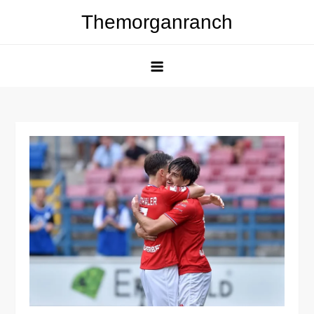
Skip
Themorganranch
to
content