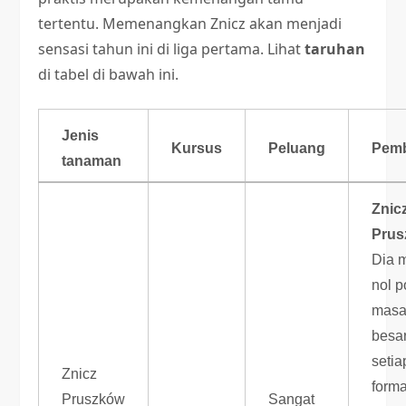
tertentu. Memenangkan Znicz akan menjadi
sensasi tahun ini di liga pertama. Lihat
taruhan
di tabel di bawah ini.
Jenis
Kursus
Peluang
Pem
tanaman
Znic
Prus
Dia m
nol p
masa
besar
setia
Znicz
forma
Pruszków
Sangat