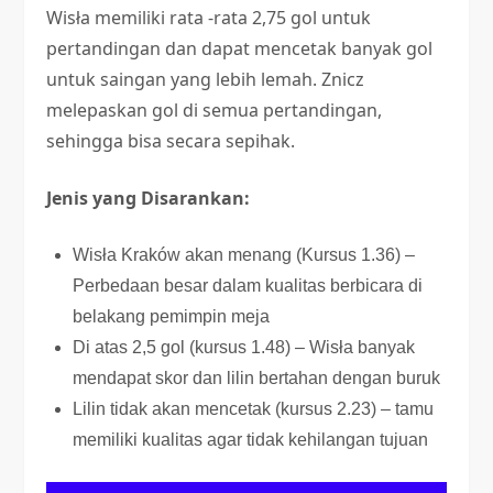
Wisła memiliki rata -rata 2,75 gol untuk
pertandingan dan dapat mencetak banyak gol
untuk saingan yang lebih lemah. Znicz
melepaskan gol di semua pertandingan,
sehingga bisa secara sepihak.
Jenis yang Disarankan:
Wisła Kraków akan menang (Kursus 1.36) –
Perbedaan besar dalam kualitas berbicara di
belakang pemimpin meja
Di atas 2,5 gol (kursus 1.48) – Wisła banyak
mendapat skor dan lilin bertahan dengan buruk
Lilin tidak akan mencetak (kursus 2.23) – tamu
memiliki kualitas agar tidak kehilangan tujuan