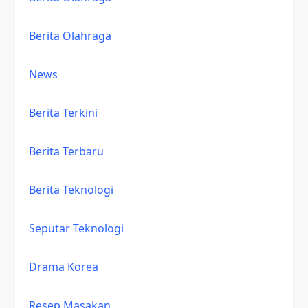
Berita Olahraga
News
Berita Terkini
Berita Terbaru
Berita Teknologi
Seputar Teknologi
Drama Korea
Resep Masakan