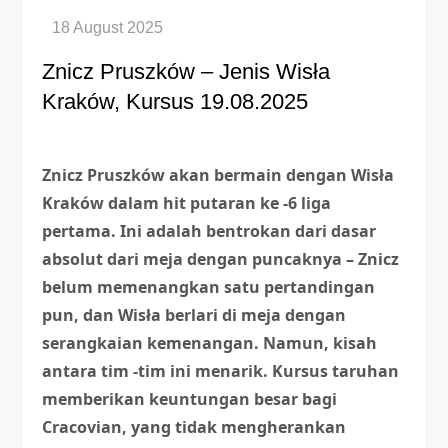
Znicz Pruszków – Jenis Wisła
Kraków, Kursus 19.08.2025
Znicz Pruszków akan bermain dengan Wisła
Kraków dalam hit putaran ke -6 liga
pertama. Ini adalah bentrokan dari dasar
absolut dari meja dengan puncaknya – Znicz
belum memenangkan satu pertandingan
pun, dan Wisła berlari di meja dengan
serangkaian kemenangan. Namun, kisah
antara tim -tim ini menarik. Kursus taruhan
memberikan keuntungan besar bagi
Cracovian, yang tidak mengherankan