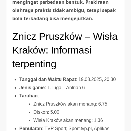
mengingat perbedaan bentuk. Prakiraan
olahraga praktis tidak ambigu, tetapi sepak
bola terkadang bisa mengejutkan.
Znicz Pruszków – Wisła
Kraków: Informasi
terpenting
Tanggal dan Waktu Rapat
: 19.08.2025, 20:30
Jenis game:
1. Liga – Antrian 6
Taruhan:
Znicz Pruszków akan menang: 6.75
Diskon: 5.00
Wisła Kraków akan menang: 1.36
Penularan
: TVP Sport; Sport.tvp.pl, Aplikasi