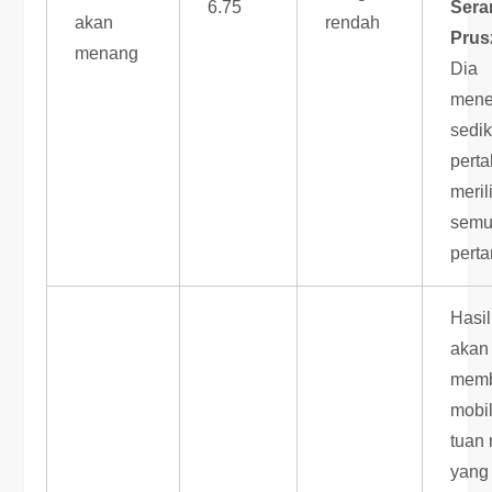
6.75
Sera
akan
rendah
Prus
menang
Dia
men
sedik
pert
meril
sem
pert
Hasi
akan
memb
mobil
tuan
yang