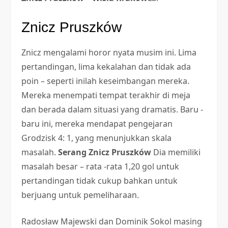
Znicz Pruszków
Znicz mengalami horor nyata musim ini. Lima
pertandingan, lima kekalahan dan tidak ada
poin – seperti inilah keseimbangan mereka.
Mereka menempati tempat terakhir di meja
dan berada dalam situasi yang dramatis. Baru -
baru ini, mereka mendapat pengejaran
Grodzisk 4: 1, yang menunjukkan skala
masalah.
Serang Znicz Pruszków
Dia memiliki
masalah besar – rata -rata 1,20 gol untuk
pertandingan tidak cukup bahkan untuk
berjuang untuk pemeliharaan.
Radosław Majewski dan Dominik Sokol masing