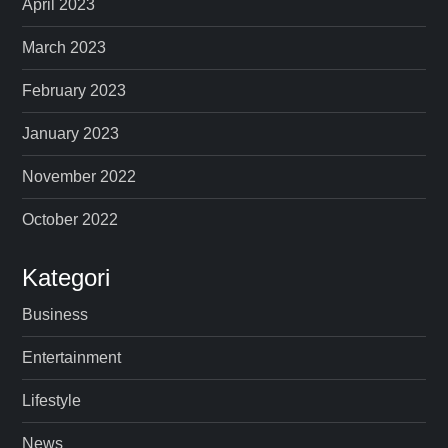
April 2023
March 2023
February 2023
January 2023
November 2022
October 2022
Kategori
Business
Entertainment
Lifestyle
News