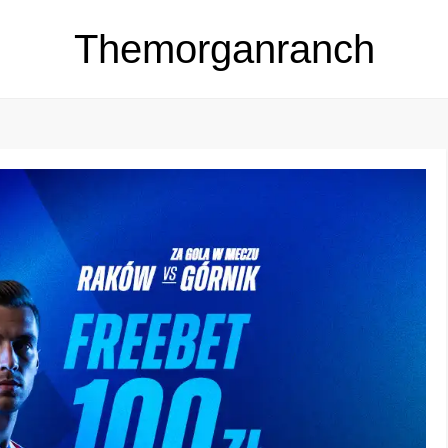
Themorganranch