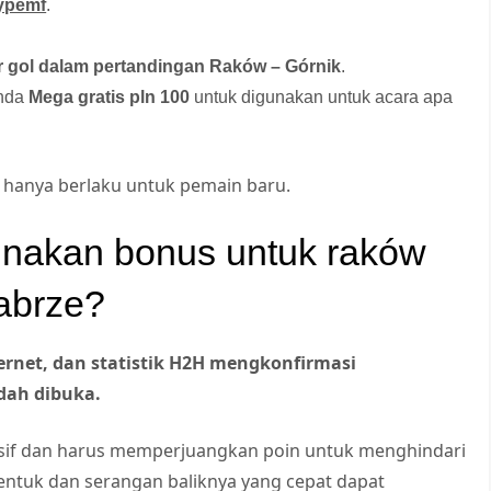
ypemf
.
 gol dalam pertandingan Raków – Górnik
.
Anda
Mega gratis pln 100
untuk digunakan untuk acara apa
 hanya berlaku untuk pemain baru.
nakan bonus untuk raków
abrze?
ternet, dan statistik H2H mengkonfirmasi
dah dibuka.
nsif dan harus memperjuangkan poin untuk menghindari
bentuk dan serangan baliknya yang cepat dapat