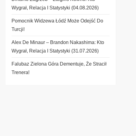
Wygrał, Relacja I Statystyki (04.08.2026)
Pomocnik Widzewa Łódź Może Odejść Do
Turcji!
Alex De Minaur – Brandon Nakashima: Kto
Wygrał, Relacja I Statystyki (31.07.2026)
Falubaz Zielona Góra Dementuje, Że Stracił
Trenera!