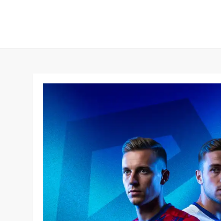
Skip
to
content