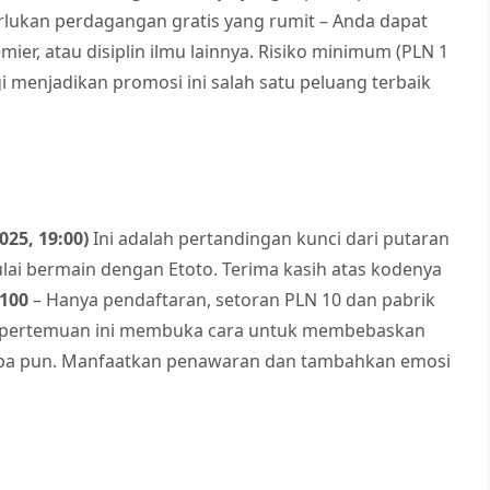
rlukan perdagangan gratis yang rumit – Anda dapat
er, atau disiplin ilmu lainnya. Risiko minimum (PLN 1
i menjadikan promosi ini salah satu peluang terbaik
25, 19:00)
Ini adalah pertandingan kunci dari putaran
lai bermain dengan Etoto. Terima kasih atas kodenya
 100
– Hanya pendaftaran, setoran PLN 10 dan pabrik
am pertemuan ini membuka cara untuk membebaskan
apa pun. Manfaatkan penawaran dan tambahkan emosi