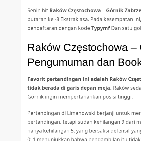
Senin hit
Raków Częstochowa – Górnik Zabrz
putaran ke -8 Ekstraklasa. Pada kesempatan ini
pendaftaran dengan kode
Typymf
Dan satu gol
Raków Częstochowa – G
Pengumuman dan Boo
Favorit pertandingan ini adalah Raków Częs
tidak berada di garis depan meja.
Raków sedan
Górnik ingin mempertahankan posisi tinggi.
Pertandingan di Limanowski berjanji untuk me
pertandingan, tetapi sudah kehilangan 9 dari 
hanya kehilangan 5, yang bersaksi defensif yan
0: 1 menunjukkan bahwa pengambilan itu tidak