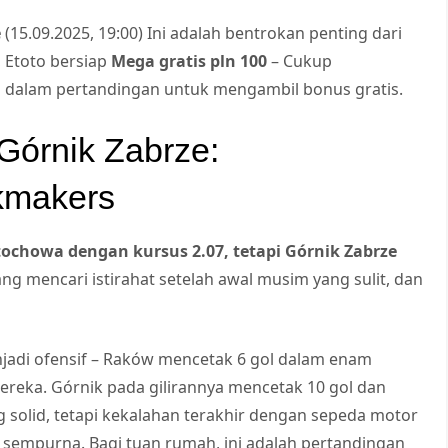
e
(15.09.2025, 19:00) Ini adalah bentrokan penting dari
, Etoto bersiap
Mega gratis pln 100
– Cukup
 dalam pertandingan untuk mengambil bonus gratis.
órnik Zabrze:
kmakers
tochowa dengan kursus 2.07, tetapi Górnik Zabrze
g mencari istirahat setelah awal musim yang sulit, dan
njadi ofensif – Raków mencetak 6 gol dalam enam
mereka. Górnik pada gilirannya mencetak 10 gol dan
g solid, tetapi kekalahan terakhir dengan sepeda motor
 sempurna. Bagi tuan rumah, ini adalah pertandingan