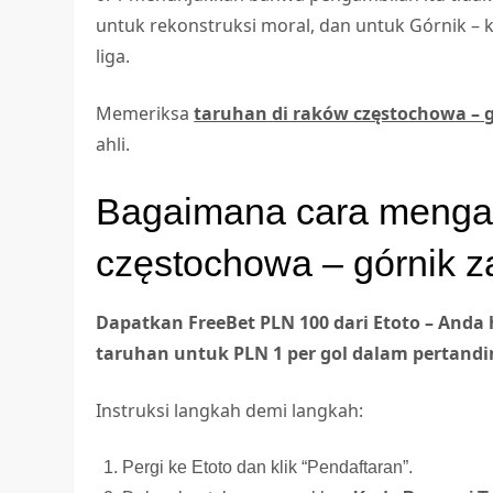
untuk rekonstruksi moral, dan untuk Górnik 
liga.
Memeriksa
taruhan
di raków częstochowa – 
ahli.
Bagaimana cara mengam
częstochowa – górnik z
Dapatkan FreeBet PLN 100 dari Etoto – Anda
taruhan untuk PLN 1 per gol dalam pertand
Instruksi langkah demi langkah:
Pergi ke Etoto dan klik “Pendaftaran”.