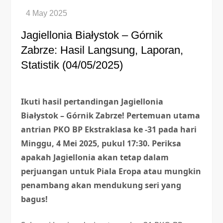
Jagiellonia Białystok – Górnik
Zabrze: Hasil Langsung, Laporan,
Statistik (04/05/2025)
Ikuti hasil pertandingan Jagiellonia
Białystok – Górnik Zabrze! Pertemuan utama
antrian PKO BP Ekstraklasa ke -31 pada hari
Minggu, 4 Mei 2025, pukul 17:30. Periksa
apakah Jagiellonia akan tetap dalam
perjuangan untuk Piala Eropa atau mungkin
penambang akan mendukung seri yang
bagus!