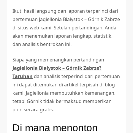
Ikuti hasil langsung dan laporan terperinci dari
pertemuan Jagiellonia Białystok – Górnik Zabrze
di situs web kami. Setelah pertandingan, Anda
akan menemukan laporan lengkap, statistik,
dan analisis bentrokan ini.
Siapa yang memenangkan pertandingan
Jagiellonia Białystok – Górnik Zabrze?
Taruhan
dan analisis terperinci dari pertemuan
ini dapat ditemukan di artikel terpisah di blog
kami. Jagiellonia membutuhkan kemenangan,
tetapi Górnik tidak bermaksud memberikan
poin secara gratis.
Di mana menonton