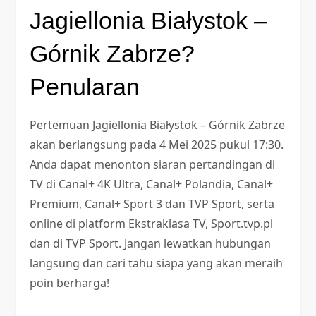
Jagiellonia Białystok –
Górnik Zabrze?
Penularan
Pertemuan Jagiellonia Białystok – Górnik Zabrze
akan berlangsung pada 4 Mei 2025 pukul 17:30.
Anda dapat menonton siaran pertandingan di
TV di Canal+ 4K Ultra, Canal+ Polandia, Canal+
Premium, Canal+ Sport 3 dan TVP Sport, serta
online di platform Ekstraklasa TV, Sport.tvp.pl
dan di TVP Sport. Jangan lewatkan hubungan
langsung dan cari tahu siapa yang akan meraih
poin berharga!