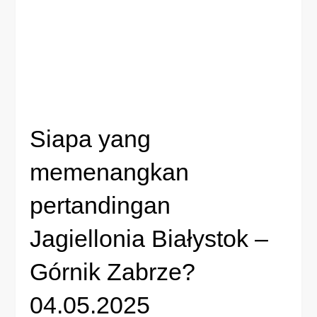
Siapa yang
memenangkan
pertandingan
Jagiellonia Białystok –
Górnik Zabrze?
04.05.2025