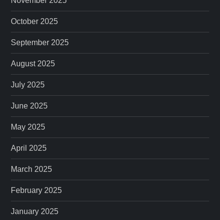
November 2025
October 2025
September 2025
August 2025
July 2025
June 2025
May 2025
April 2025
March 2025
February 2025
January 2025