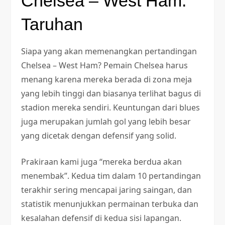
Chelsea – West Ham:
Taruhan
Siapa yang akan memenangkan pertandingan
Chelsea – West Ham? Pemain Chelsea harus
menang karena mereka berada di zona meja
yang lebih tinggi dan biasanya terlihat bagus di
stadion mereka sendiri. Keuntungan dari blues
juga merupakan jumlah gol yang lebih besar
yang dicetak dengan defensif yang solid.
Prakiraan kami juga “mereka berdua akan
menembak”. Kedua tim dalam 10 pertandingan
terakhir sering mencapai jaring saingan, dan
statistik menunjukkan permainan terbuka dan
kesalahan defensif di kedua sisi lapangan.