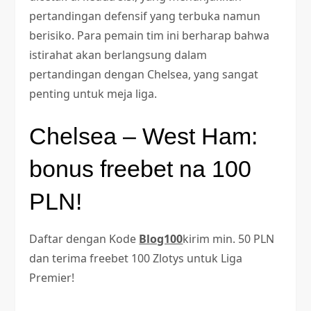
pertandingan defensif yang terbuka namun
berisiko. Para pemain tim ini berharap bahwa
istirahat akan berlangsung dalam
pertandingan dengan Chelsea, yang sangat
penting untuk meja liga.
Chelsea – West Ham:
bonus freebet na 100
PLN!
Daftar dengan Kode
Blog100
kirim min. 50 PLN
dan terima freebet 100 Zlotys untuk Liga
Premier!