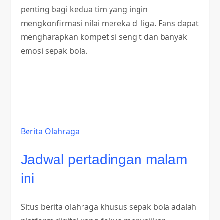
penting bagi kedua tim yang ingin
mengkonfirmasi nilai mereka di liga. Fans dapat
mengharapkan kompetisi sengit dan banyak
emosi sepak bola.
Berita Olahraga
Jadwal pertadingan malam
ini
Situs berita olahraga khusus sepak bola adalah