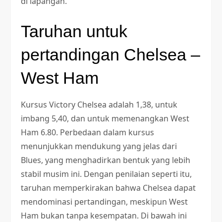
di lapangan.
Taruhan untuk
pertandingan Chelsea –
West Ham
Kursus Victory Chelsea adalah 1,38, untuk
imbang 5,40, dan untuk memenangkan West
Ham 6.80. Perbedaan dalam kursus
menunjukkan mendukung yang jelas dari
Blues, yang menghadirkan bentuk yang lebih
stabil musim ini. Dengan penilaian seperti itu,
taruhan memperkirakan bahwa Chelsea dapat
mendominasi pertandingan, meskipun West
Ham bukan tanpa kesempatan. Di bawah ini