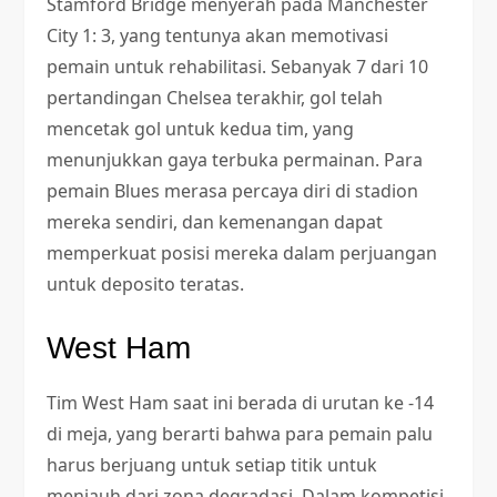
Stamford Bridge menyerah pada Manchester
City 1: 3, yang tentunya akan memotivasi
pemain untuk rehabilitasi. Sebanyak 7 dari 10
pertandingan Chelsea terakhir, gol telah
mencetak gol untuk kedua tim, yang
menunjukkan gaya terbuka permainan. Para
pemain Blues merasa percaya diri di stadion
mereka sendiri, dan kemenangan dapat
memperkuat posisi mereka dalam perjuangan
untuk deposito teratas.
West Ham
Tim West Ham saat ini berada di urutan ke -14
di meja, yang berarti bahwa para pemain palu
harus berjuang untuk setiap titik untuk
menjauh dari zona degradasi. Dalam kompetisi