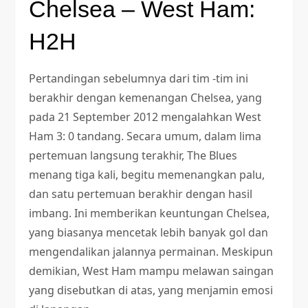
Chelsea – West Ham:
H2H
Pertandingan sebelumnya dari tim -tim ini
berakhir dengan kemenangan Chelsea, yang
pada 21 September 2012 mengalahkan West
Ham 3: 0 tandang. Secara umum, dalam lima
pertemuan langsung terakhir, The Blues
menang tiga kali, begitu memenangkan palu,
dan satu pertemuan berakhir dengan hasil
imbang. Ini memberikan keuntungan Chelsea,
yang biasanya mencetak lebih banyak gol dan
mengendalikan jalannya permainan. Meskipun
demikian, West Ham mampu melawan saingan
yang disebutkan di atas, yang menjamin emosi