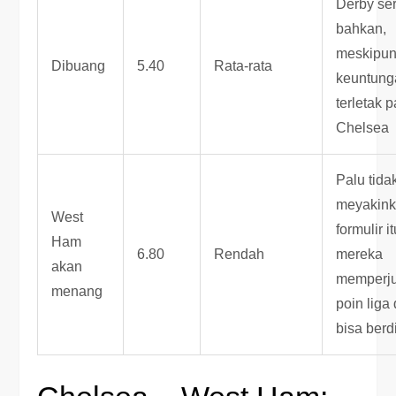
Derby ser
bahkan,
meskipu
Dibuang
5.40
Rata-rata
keuntun
terletak 
Chelsea
Palu tida
meyakin
West
formulir it
Ham
6.80
Rendah
mereka
akan
memperj
menang
poin liga
bisa berdi