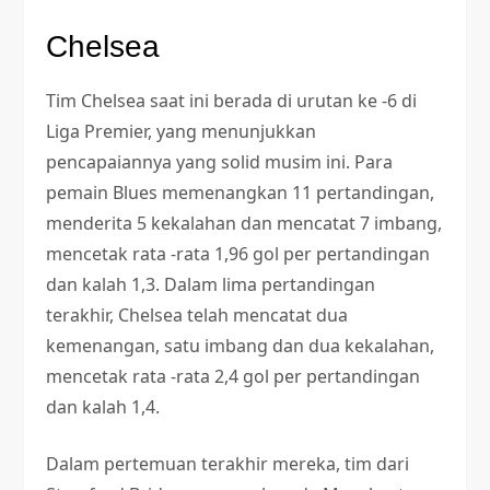
Chelsea
Tim Chelsea saat ini berada di urutan ke -6 di
Liga Premier, yang menunjukkan
pencapaiannya yang solid musim ini. Para
pemain Blues memenangkan 11 pertandingan,
menderita 5 kekalahan dan mencatat 7 imbang,
mencetak rata -rata 1,96 gol per pertandingan
dan kalah 1,3. Dalam lima pertandingan
terakhir, Chelsea telah mencatat dua
kemenangan, satu imbang dan dua kekalahan,
mencetak rata -rata 2,4 gol per pertandingan
dan kalah 1,4.
Dalam pertemuan terakhir mereka, tim dari