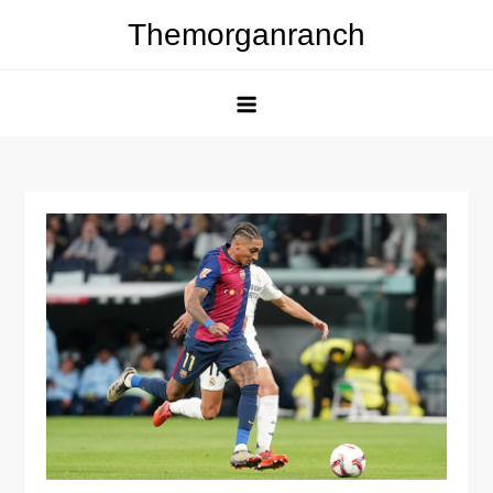
Skip
Themorganranch
to
content