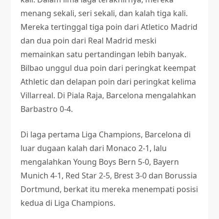
menang sekali, seri sekali, dan kalah tiga kali.
Mereka tertinggal tiga poin dari Atletico Madrid
dan dua poin dari Real Madrid meski
memainkan satu pertandingan lebih banyak.
Bilbao unggul dua poin dari peringkat keempat
Athletic dan delapan poin dari peringkat kelima
Villarreal. Di Piala Raja, Barcelona mengalahkan
Barbastro 0-4.
Di laga pertama Liga Champions, Barcelona di
luar dugaan kalah dari Monaco 2-1, lalu
mengalahkan Young Boys Bern 5-0, Bayern
Munich 4-1, Red Star 2-5, Brest 3-0 dan Borussia
Dortmund, berkat itu mereka menempati posisi
kedua di Liga Champions.