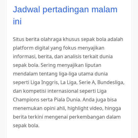
Jadwal pertadingan malam
ini
Situs berita olahraga khusus sepak bola adalah
platform digital yang fokus menyajikan
informasi, berita, dan analisis terkait dunia
sepak bola. Sering menyajikan liputan
mendalam tentang liga-liga utama dunia
seperti Liga Inggris, La Liga, Serie A, Bundesliga,
dan kompetisi internasional seperti Liga
Champions serta Piala Dunia. Anda juga bisa
menemukan opini ahli, highlight video, hingga
berita terkini mengenai perkembangan dalam
sepak bola.