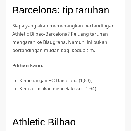
Barcelona: tip taruhan
Siapa yang akan memenangkan pertandingan
Athletic Bilbao-Barcelona? Peluang taruhan
mengarah ke Blaugrana. Namun, ini bukan
pertandingan mudah bagi kedua tim.
Pilihan kami:
Kemenangan FC Barcelona (1,83);
Kedua tim akan mencetak skor (1,64).
Athletic Bilbao –