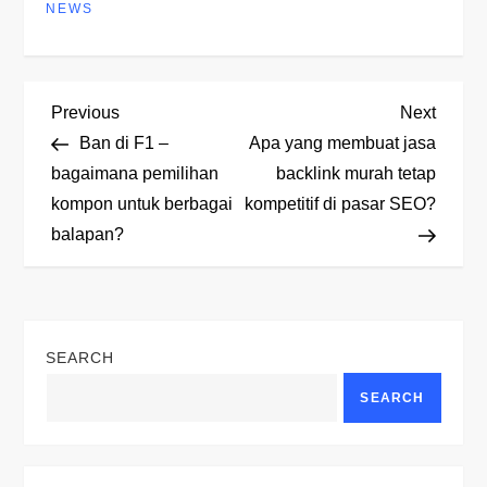
NEWS
P
Previous
Next
Previous
Next
Post
Post
Ban di F1 –
Apa yang membuat jasa
o
bagaimana pemilihan
backlink murah tetap
kompon untuk berbagai
kompetitif di pasar SEO?
s
balapan?
t
n
SEARCH
a
SEARCH
v
i