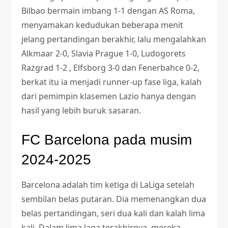
Bilbao bermain imbang 1-1 dengan AS Roma,
menyamakan kedudukan beberapa menit
jelang pertandingan berakhir, lalu mengalahkan
Alkmaar 2-0, Slavia Prague 1-0, Ludogorets
Razgrad 1-2 , Elfsborg 3-0 dan Fenerbahce 0-2,
berkat itu ia menjadi runner-up fase liga, kalah
dari pemimpin klasemen Lazio hanya dengan
hasil yang lebih buruk sasaran.
FC Barcelona pada musim
2024-2025
Barcelona adalah tim ketiga di LaLiga setelah
sembilan belas putaran. Dia memenangkan dua
belas pertandingan, seri dua kali dan kalah lima
kali. Dalam lima laga terakhirnya, mereka