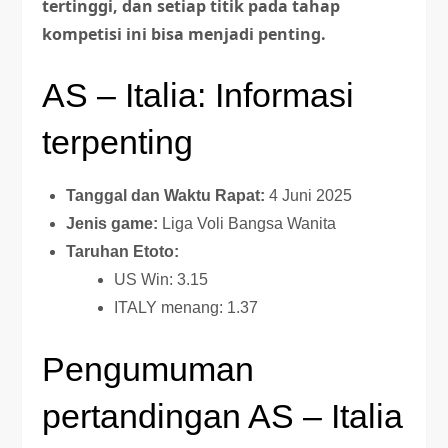
tertinggi, dan setiap titik pada tahap
kompetisi ini bisa menjadi penting.
AS – Italia: Informasi
terpenting
Tanggal dan Waktu Rapat:
4 Juni 2025
Jenis game:
Liga Voli Bangsa Wanita
Taruhan Etoto:
US Win: 3.15
ITALY menang: 1.37
Pengumuman
pertandingan AS – Italia