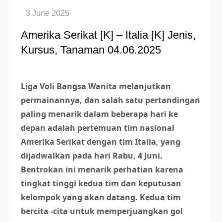
Amerika Serikat [K] – Italia [K] Jenis,
Kursus, Tanaman 04.06.2025
Liga Voli Bangsa Wanita melanjutkan
permainannya, dan salah satu pertandingan
paling menarik dalam beberapa hari ke
depan adalah pertemuan tim nasional
Amerika Serikat dengan tim Italia, yang
dijadwalkan pada hari Rabu, 4 Juni.
Bentrokan ini menarik perhatian karena
tingkat tinggi kedua tim dan keputusan
kelompok yang akan datang. Kedua tim
bercita -cita untuk memperjuangkan gol