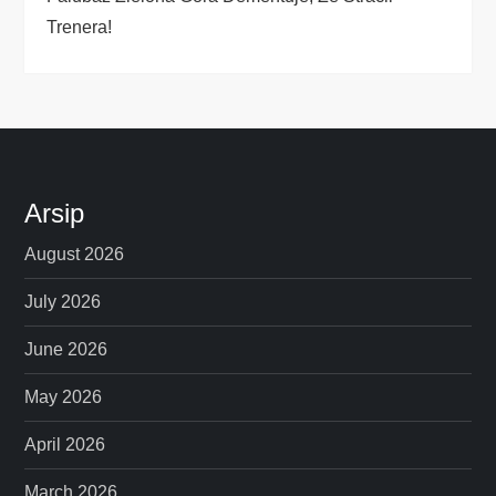
Trenera!
Arsip
August 2026
July 2026
June 2026
May 2026
April 2026
March 2026