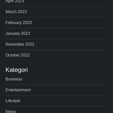
April 2023
March 2023
February 2023
January 2023
November 2022
October 2022
Kategori
Business
Entertainment
Lifestyle
News